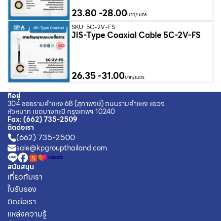
23.80
-
28.00
บาท/เมตร
SKU: 5C-2V-FS
JIS-Type Coaxial Cable 5C-2V-FS
26.35
-
31.00
บาท/เมตร
ที่อยู่
304 ซอยรามคำแหง 68 (สุภาพงษ์) ถนนรามคำแหง แขวง
หัวหมาก เขตบางกะปิ กรุงเทพฯ 10240
Fax
:
(662) 735-2509
ติดต่อเรา
(662) 735-2500
sale@kpgroupthailand.com
สนับสนุน
เกี่ยวกับเรา
ใบรับรอง
ติดต่อเรา
แหล่งความรู้