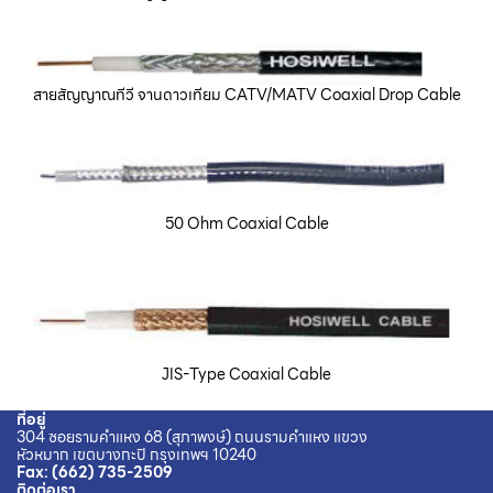
สายสัญญาณทีวี จานดาวเทียม CATV/MATV Coaxial Drop Cable
50 Ohm Coaxial Cable
JIS-Type Coaxial Cable
ที่อยู่
304 ซอยรามคำแหง 68 (สุภาพงษ์) ถนนรามคำแหง แขวง
หัวหมาก เขตบางกะปิ กรุงเทพฯ 10240
Fax
:
(662) 735-2509
ติดต่อเรา