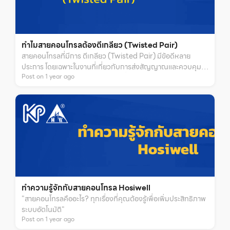
ทำไมสายคอนโทรลต้องตีเกลียว (Twisted Pair)
สายคอนโทรลที่มีการ ตีเกลียว (Twisted Pair) มีข้อดีหลาย
ประการ โดยเฉพาะในงานที่เกี่ยวกับการส่งสัญญาณและควบคุมใน
Post on
1
year
ago
อุตสาหกรรม ต่อไปนี้คือเหตุผลหลักที่สายคอนโทรลตีเกลียวช่วยใน
ระบบต่างๆ:
ทำความรู้จักกับสายคอนโทรล Hosiwell
"สายคอนโทรลคืออะไร? ทุกเรื่องที่คุณต้องรู้เพื่อเพิ่มประสิทธิภาพ
ระบบอัตโนมัติ"
Post on
1
year
ago