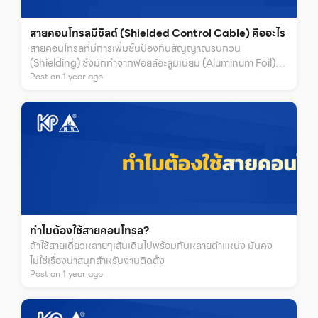
สายคอนโทรลมีชิลด์ (Shielded Control Cable) คืออะไร
สายคอนโทรลที่มีการเพิ่มชั้นป้องกันสัญญาณรบกวน
(Shielding) ซึ่งมักทำจากฟอยล์อะลูมิเนียม (Aluminum Foil)
Post on
1
year
ago
หรือสายทองแดงถัก (Copper Braid) โดยมีจุดประสงค์เพื่อ
ป้องกันสัญญาณรบกวนทางแม่เหล็กไฟฟ้า
ทำไมต้องใช้สายคอนโทรล?
ถ้าใช้สายเดี่ยวหลายๆเส้นเดินไปพร้อมกันหลายตำแหน่ง มันคง
ไม่ใช่เรื่องน่าสนุกสำหรับงานติดตั้ง
Post on
1
year
ago