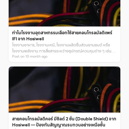
ทำไมโรงงานอุตสาหกรรมเลือกใช้สายคอนโทรลมัลติแพร์
IFI จาก Hosiwell
โรงงานอาหาร, โรงงานเคมี, โรงงานผลิตชิ้นส่วนยานยนต์ หรือ
โรงงานพลังงาน การสื่อสารระหว่างอุปกรณ์ควบคุมต่าง ๆ เช่น
Post on
10
month
ago
PLC, DCS และเครื่องจักรเป็นสิ่งที่ต้อง แม่นยำ รวดเร็ว และไม่ถูก
รบกวน หากเกิดปัญหาสัญญาณรบกวนเพียงเล็กน้อย อาจทำให้
เครื่องจักรหยุดชะงัก เสียเวลา และสร้างความเสียหายมหาศาล นี่
คือเหตุผลที่หลายโรงงานเลือกใช้ สายคอนโทรลมัลติแพร์ มีชิลด์
แบบ Individual Foil (IFI) จาก Hosiwell ในการแก้ปัญหา
สายคอนโทรลมัลติคอร์ มีชิลด์ 2 ชั้น (Double Shield) จาก
Hosiwell — ป้องกันสัญญาณรบกวนอย่างเหนือชั้น