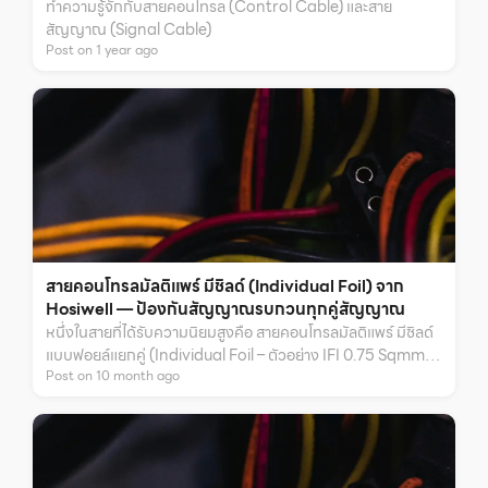
ทำความรู้จักกับสายคอนโทรล (Control Cable) และสาย
สัญญาณ (Signal Cable)
Post on
1
year
ago
สายคอนโทรลมัลติแพร์ มีชิลด์ (Individual Foil) จาก
Hosiwell — ป้องกันสัญญาณรบกวนทุกคู่สัญญาณ
หนึ่งในสายที่ได้รับความนิยมสูงคือ สายคอนโทรลมัลติแพร์ มีชิลด์
แบบฟอยล์แยกคู่ (Individual Foil – ตัวอย่าง IFI 0.75 Sqmm.)
Post on
10
month
ago
จาก Hosiwell ผลิตในประเทศไทย มาตรฐาน UL ที่ทั้งทนทานและ
ป้องกันสัญญาณรบกวนได้อย่างมีประสิทธิภาพ