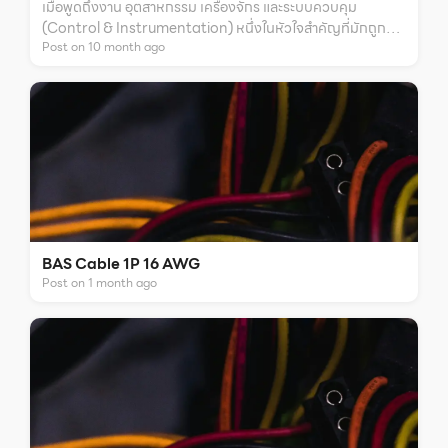
เมื่อพูดถึงงาน อุตสาหกรรม เครื่องจักร และระบบควบคุม
(Control & Instrumentation) หนึ่งในหัวใจสำคัญที่มักถูก
Post on
10
month
ago
มองข้ามคือ สายคอนโทรล (Control Cable) โดยเฉพาะในสภาพ
แวดล้อมที่เต็มไปด้วย สัญญาณรบกวน (EMI/RFI) หากเลือกสาย
ไม่เหมาะสม อาจทำให้เครื่องจักรทำงานผิดพลาด ข้อมูลผิดเพี้ยน
หรือระบบหยุดชะงักได้
BAS Cable 1P 16 AWG
Post on
1
month
ago