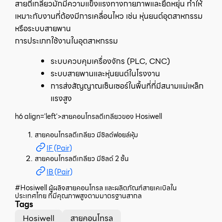
สายตีเกลียวมักมีความแข็งแรงทางกายภาพและยืดหยุ่น ทำให้
เหมาะกับงานที่ต้องมีการเคลื่อนไหว เช่น หุ่นยนต์อุตสาหกรรม
หรือระบบสายพาน
การประเภทใช้งานในอุตสาหกรรม
ระบบควบคุมเครื่องจักร (PLC, CNC)
ระบบสายพานและหุ่นยนต์ในโรงงาน
การส่งสัญญาณเซ็นเซอร์ในพื้นที่ที่มีสนามแม่เหล็ก
แรงสูง
h6 align='left'>สายคอนโทรลตีเกลียวของ Hosiwell
สายคอนโทรลตีเกลียว มีชิลด์ฟอยล์หุ้ม
IF (Pair)
สายคอนโทรลตีเกลียว มีชิลด์ 2 ชั้น
IB (Pair)
#Hosiwell ผู้ผลิจสายคอนโทรล และผลิตภัณฑ์สายเคเบิลใน
ประเทศไทย ที่มีคุณภาพสูงตามมาตรฐานสากล
Tags
Hosiwell
สายคอนโทรล