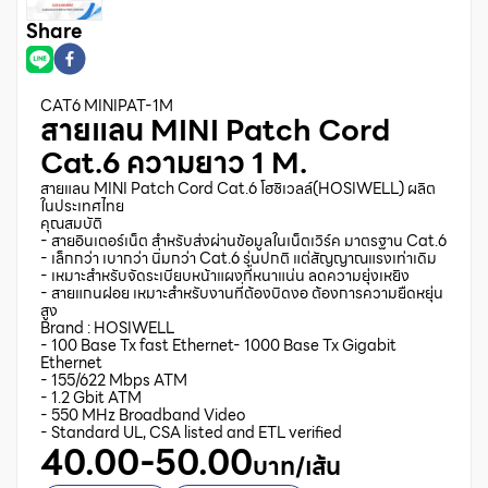
Share
CAT6 MINIPAT-1M
สายแลน MINI Patch Cord
Cat.6 ความยาว 1 M.
สายแลน MINI Patch Cord Cat.6 โฮซิเวลล์(HOSIWELL) ผลิต
ในประเทศไทย
คุณสมบัติ
- สายอินเตอร์เน็ต สำหรับส่งผ่านข้อมูลในเน็ตเวิร์ค มาตรฐาน Cat.6
- เล็กกว่า เบากว่า นิ่มกว่า Cat.6 รุ่นปกติ แต่สัญญาณแรงเท่าเดิม
- เหมาะสำหรับจัดระเบียบหน้าแผงที่หนาแน่น ลดความยุ่งเหยิง
- สายแกนฝอย เหมาะสำหรับงานที่ต้องบิดงอ ต้องการความยืดหยุ่น
สูง
Brand : HOSIWELL
- 100 Base Tx fast Ethernet- 1000 Base Tx Gigabit
Ethernet
- 155/622 Mbps ATM
- 1.2 Gbit ATM
- 550 MHz Broadband Video
- Standard UL, CSA listed and ETL verified
40.00-50.00
บาท/เส้น